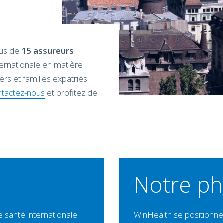
lus de
15 assureurs
ternationale en matière
ers et familles expatriés
tactez-nous
et profitez de
Notre ph
 santé internationale
WinHealth se positionn